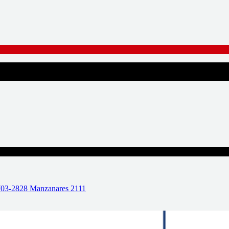
No hubo resultados para su bús
3-2828 Manzanares 2111