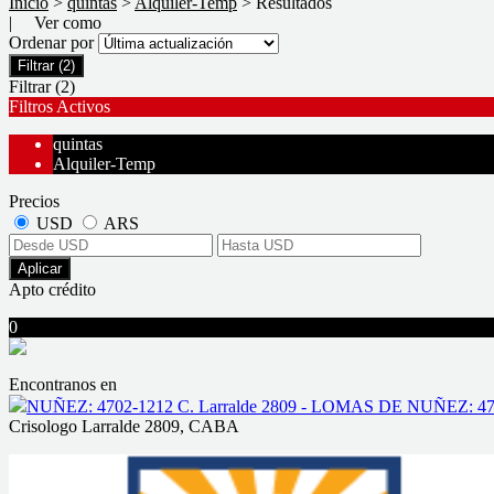
Inicio
>
quintas
>
Alquiler-Temp
> Resultados
| Ver como
Ordenar por
Filtrar
(2)
Filtrar
(2)
Filtros Activos
quintas
Alquiler-Temp
Precios
USD
ARS
Aplicar
Apto crédito
0
Encontranos en
NUÑEZ: 4702-1212 C. Larralde 2809 - LOMAS DE NUÑEZ: 470
Crisologo Larralde 2809, CABA