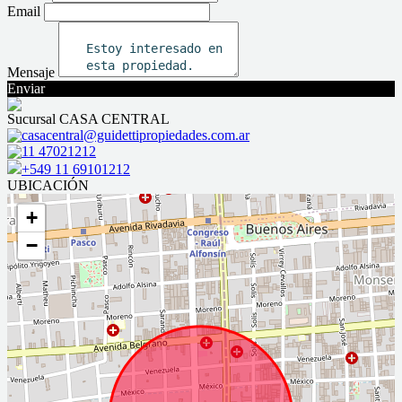
Email
Mensaje
Enviar
Sucursal CASA CENTRAL
casacentral@guidettipropiedades.com.ar
11 47021212
+549 11 69101212
UBICACIÓN
+
−