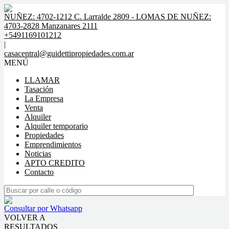
NUÑEZ: 4702-1212 C. Larralde 2809 - LOMAS DE NUÑEZ:
4703-2828 Manzanares 2111
+5491169101212
|
casacentral@guidettipropiedades.com.ar
MENÚ
LLAMAR
Tasación
La Empresa
Venta
Alquiler
Alquiler temporario
Propiedades
Emprendimientos
Noticias
APTO CREDITO
Contacto
Consultar por Whatsapp
VOLVER A
RESULTADOS