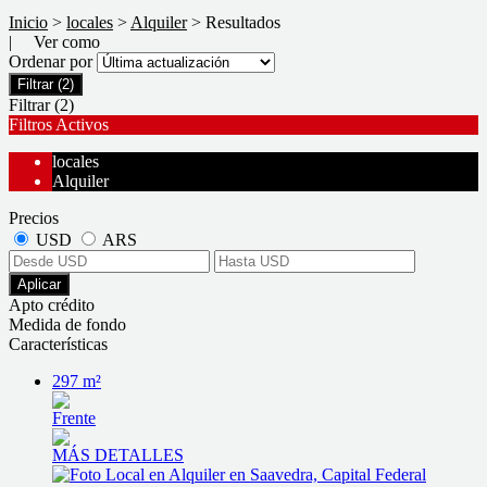
Inicio
>
locales
>
Alquiler
> Resultados
| Ver como
Ordenar por
Filtrar
(2)
Filtrar
(2)
Filtros Activos
locales
Alquiler
Precios
USD
ARS
Aplicar
Apto crédito
Medida de fondo
Características
297 m²
Frente
MÁS DETALLES